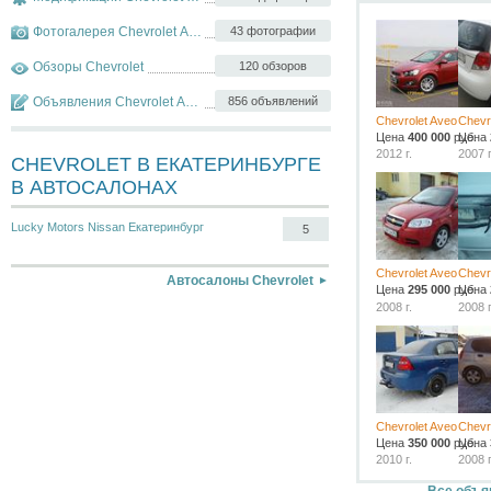
Фотогалерея Chevrolet Aveo
43 фотографии
Обзоры Chevrolet
120 обзоров
Объявления Chevrolet Aveo
856 объявлений
Chevrolet Aveo
Chevr
Цена
400 000
руб.
Цена
2012 г.
2007 г
CHEVROLET В ЕКАТЕРИНБУРГЕ
В АВТОСАЛОНАХ
Lucky Motors Nissan Екатеринбург
5
Chevrolet Aveo
Chevr
Автосалоны Chevrolet
Цена
295 000
руб.
Цена
2008 г.
2008 г
Chevrolet Aveo
Chevr
Цена
350 000
руб.
Цена
2010 г.
2008 г
Все объя