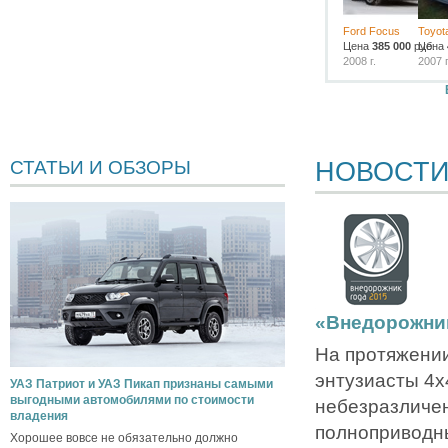
Ford Focus
Toyota
Цена
385 000
руб.
Цена
2008 г.
2007 г
НОВОСТ
СТАТЬИ И ОБЗОРЫ
«Внедорожник
На протяжении
энтузиасты 4х4
УАЗ Патриот и УАЗ Пикап признаны самыми
выгодными автомобилями по стоимости
небезразличе
владения
полноприводн
Хорошее вовсе не обязательно должно