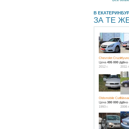
В ЕКАТЕРИНБУ
ЗА ТЕ Ж
Chevrolet Cruze
Hyund
Цена
495 000
руб.
Цена
2012 г.
2011 г
Oldsmobile Cutl...
Nissa
Цена
380 000
руб.
Цена
1993 г.
2006 г