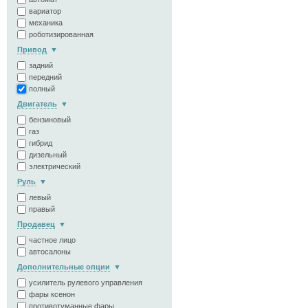
вариатор
механика
роботизированная
Привод
задний
передний
полный
Двигатель
бензиновый
газ
гибрид
дизельный
электрический
Руль
левый
правый
Продавец
частное лицо
автосалоны
Дополнительные опции
усилитель рулевого управления
фары ксенон
противотуманные фары