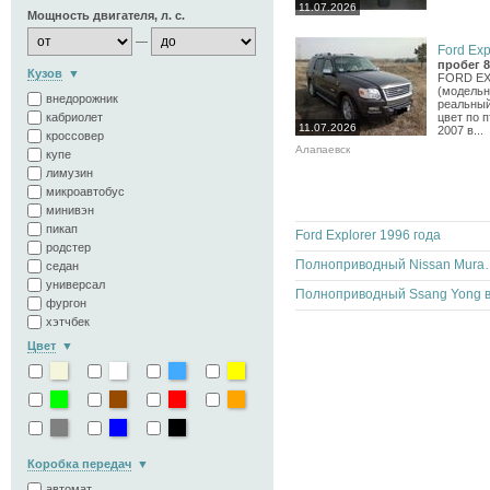
11.07.2026
Мощность двигателя, л. с.
—
Ford Expl
пробег 8
Кузов
FORD EXP
(модельны
внедорожник
реальный 
кабриолет
цвет по 
11.07.2026
2007 в...
кроссовер
Алапаевск
купе
лимузин
микроавтобус
минивэн
пикап
Ford Explorer 1996 года
родстер
Полноприводный Nissan
седан
универсал
фургон
хэтчбек
Цвет
Коробка передач
автомат