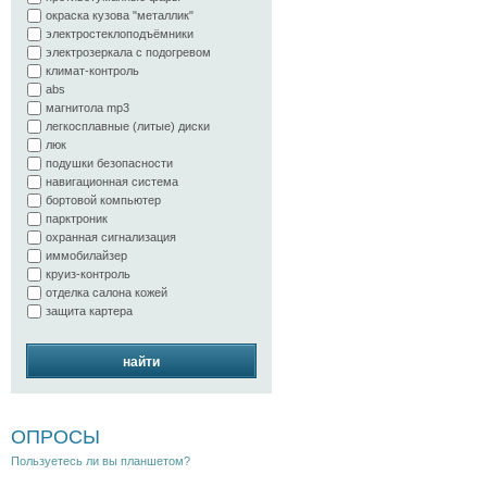
окраска кузова "металлик"
электростеклоподъёмники
электрозеркала с подогревом
климат-контроль
abs
магнитола mp3
легкосплавные (литые) диски
люк
подушки безопасности
навигационная система
бортовой компьютер
парктроник
охранная сигнализация
иммобилайзер
круиз-контроль
отделка салона кожей
защита картера
найти
ОПРОСЫ
Пользуетесь ли вы планшетом?