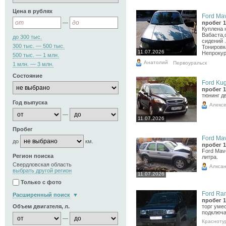
Цена в рублях
Ford Mav
—
пробег 1
Куплена 
Вабаста,
до 300 тыс.
сидений 
300 тыс. — 500 тыс.
Тонировк
11.07.2026
Непрокур
500 тыс. — 1 млн.
Анатолий
Первоуральск
1 млн. — 3 млн.
Состояние
Ford Kug
пробег 1
тюнинг дв
Год выпуска
Алекс
—
11.07.2026
Пробег
Ford Mav
до
км.
пробег 1
Ford Mav
Регион поиска
литра.
Свердловская область
Алкса
выбрать другой регион
11.07.2026
Только с фото
Ford Ran
Расширенный поиск
пробег 1
Объем двигателя, л.
торг уме
подключ
—
Красноту