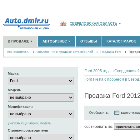
СВЕРДЛОВСКАЯ ОБЛАСТЬ
▼
РОССИЯ
(141765)
В ПРОДАЖЕ
АВТОБИЗНЕС
ОТЗЫВЫ
КАТАЛОГ МАРОК
▼
▼
МОСКВА И ОБЛАСТЬ
(58183)
ekb.autodmir.ru
Объявления о продаже автомобилей
САНКТ-ПЕТЕРБУРГ И ОБЛАСТЬ
Продажа Ford
(14298)
Продаж
НОВЫЕ АВТОМОБИЛИ
ОФИЦИАЛЬНЫЕ ДИЛЕРЫ
(1042)
(50)
АВТОМОБИЛИ С ПРОБЕГОМ
АВТОСАЛОНЫ
(2460)
(119)
КРАСНОДАРСКИЙ КРАЙ
(5619)
АВТОСЕРВИСЫ
(61)
+
РАЗМЕСТИТЬ ОБЪЯВЛЕНИЕ
КРЫМ РЕСПУБЛИКА
(412)
For
ГРУЗОПЕРЕВОЗКИ
(0)
Марка
ТАКСИ
(1)
СЕВАСТОПОЛЬ
(11)
Ford Fiesta
ЗАПЧАСТИ
(59)
Модель
ЗАПРАВКИ
(0)
СПИСОК ВСЕХ РЕГИОНОВ
Продажа Ford 2012
АРЕНДА
(1)
+
ДОБАВИТЬ КОМПАНИЮ
Модификация
Отобразить:
карточкам
СПЕЦИАЛИСТЫ
(12)
указать еще марку, модель
cортировать по:
Страна-производитель