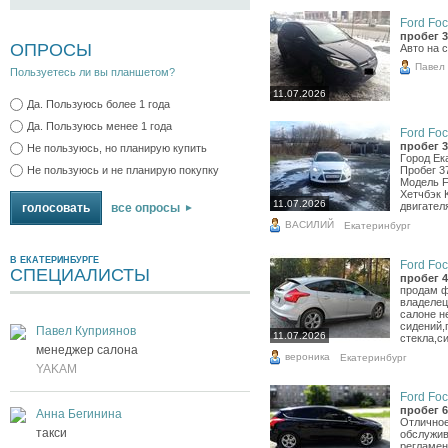
Ford Foc
пробег 3
ОПРОСЫ
Авто на с
Павел
Пользуетесь ли вы планшетом?
11.07.2026
Да. Пользуюсь более 1 года
Да. Пользуюсь менее 1 года
Ford Foc
пробег 3
Не пользуюсь, но планирую купить
Гopoд Eк
Не пользуюсь и не планирую покупку
Пpoбeг 3
Moдeль F
Xeтчбэк 
11.07.2026
двигaтeл
все опросы
ВАСИЛИЙ
Екатеринбург
В ЕКАТЕРИНБУРГЕ
Ford Foc
СПЕЦИАЛИСТЫ
пробег 4
продам ф
владелец
салоне н
сидений,
Павел Куприянов
11.07.2026
стекла,с
менеджер салона
вероника
Екатеринбург
YAKAM
Ford Foc
пробег 6
Анна Бегинина
Отличное
такси
обслужив
регламен