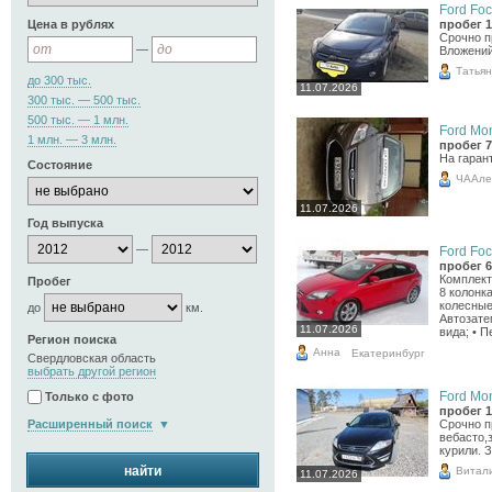
Ford Foc
Цена в рублях
пробег 1
Срочно п
—
Вложений
Татья
до 300 тыс.
11.07.2026
300 тыс. — 500 тыс.
500 тыс. — 1 млн.
Ford Mon
1 млн. — 3 млн.
пробег 7
На гаран
Состояние
ЧААле
11.07.2026
Год выпуска
—
Ford Foc
пробег 6
Комплект
Пробег
8 колонк
колесные 
до
км.
Автозате
11.07.2026
вида; • П
Регион поиска
Анна
Екатеринбург
Свердловская область
выбрать другой регион
Ford Mon
Только с фото
пробег 1
Расширенный поиск
Срочно п
вебасто,
курили. 
найти
Витал
11.07.2026