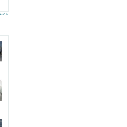
.
R-V
.
.