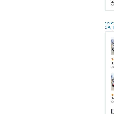
Ц
20
В ЕКАТ
ЗА 
Ni
Ц
20
Ni
Ц
20