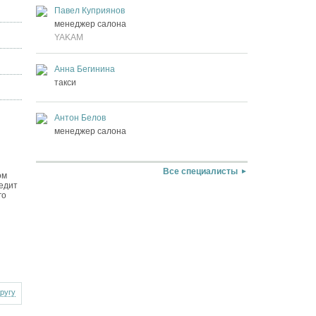
Павел Куприянов
менеджер салона
YAKAM
Анна Бегинина
такси
Антон Белов
менеджер салона
Все специалисты
ом
едит
го
другу