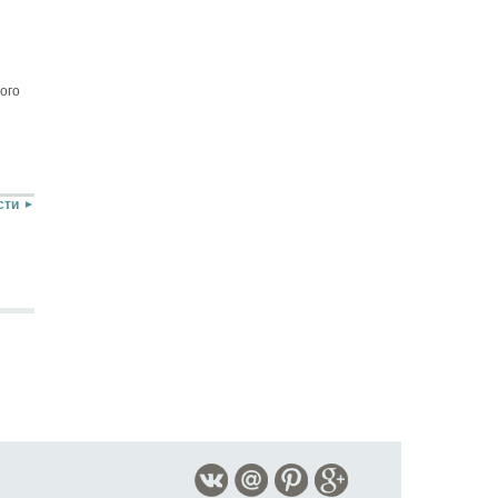
ого
сти