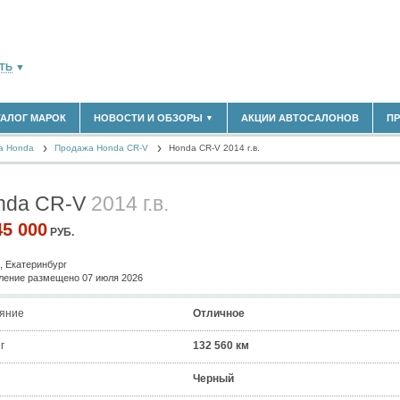
ТЬ
▼
ТАЛОГ МАРОК
НОВОСТИ И ОБЗОРЫ
АКЦИИ АВТОСАЛОНОВ
П
▼
180)
БЛАСТЬ
а Honda
(14304)
Продажа Honda CR-V
Honda CR-V 2014 г.в.
НОВОСТИ РЫНКА
ОБЗОРЫ НОВИНОК
(5619)
ЭКСПЕРТНОЕ МНЕНИЕ
nda CR-V
2014 г.в.
)
МАТЕРИАЛЫ ПАРТНЕРОВ
ВЫСТАВКИ И АВТОСАЛОНЫ
45 000
РУБ.
В
, Екатеринбург
ение размещено 07 июля 2026
яние
Отличное
г
132 560 км
Черный