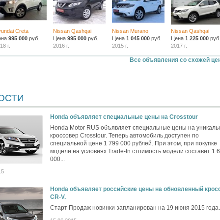
undai Creta
Nissan Qashqai
Nissan Murano
Nissan Qashqai
ена
995 000
руб.
Цена
995 000
руб.
Цена
1 045 000
руб.
Цена
1 225 000
руб
18 г.
2016 г.
2015 г.
2017 г.
Все объявления со схожей це
ОСТИ
Honda объявляет специальные цены на Crosstour
Honda Motor RUS объявляет специальные цены на уникал
кроссовер Crosstour. Теперь автомобиль доступен по
специальной цене 1 799 000 рублей. При этом, при покупке
модели на условиях Trade-In стоимость модели составит 1 
000...
15
Honda объявляет российские цены на обновленный крос
CR-V.
Старт Продаж новинки запланирован на 19 июня 2015 года.