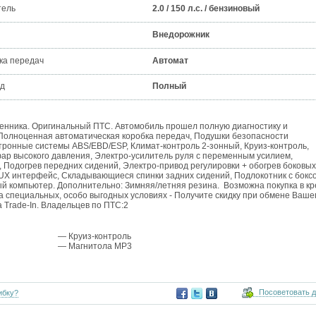
тель
2.0 / 150 л.с. / бензиновый
Внедорожник
ка передач
Автомат
д
Полный
венника. Оригинальный ПТС. Автомобиль прошел полную диагностику и
 Полноценная автоматическая коробка передач, Подушки безопасности
ронные системы ABS/EBD/ESP, Климат-контроль 2-зонный, Круиз-контроль,
ар высокого давления, Электро-усилитель руля с переменным усилием,
, Подогрев передних сидений, Электро-привод регулировки + обогрев боковых
UX интерфейс, Складывающиеся спинки задних сидений, Подлокотник с бокс
й компьютер. Дополнительно: Зимняя/летняя резина. Возможна покупка в кр
на специальных, особо выгодных условиях - Получите скидку при обмене Ваше
 Trade-In. Владельцев по ПТС:2
— Круиз-контроль
— Магнитола MP3
Посоветовать 
ибку?