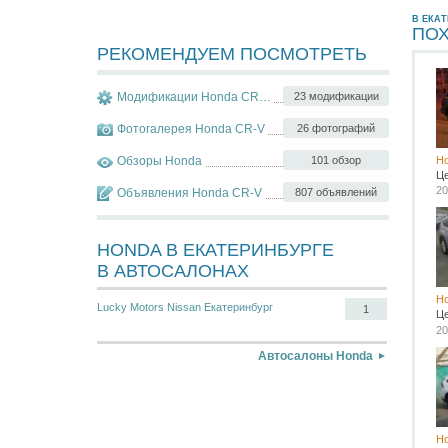
В ЕКАТ
ПО
РЕКОМЕНДУЕМ ПОСМОТРЕТЬ
Модификации Honda CR-V
23 модификации
Фотогалерея Honda CR-V
26 фотографий
Обзоры Honda
101 обзор
H
Ц
20
Объявления Honda CR-V
807 объявлений
HONDA В ЕКАТЕРИНБУРГЕ
В АВТОСАЛОНАХ
H
Lucky Motors Nissan Екатеринбург
1
Ц
20
Автосалоны Honda
H