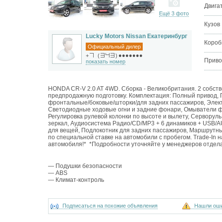
Двига
Ещё 3 фото
Кузов
Lucky Motors Nissan Екатеринбург
Короб
Официальный дилер
●●●●●●●
+
(
)
Приво
показать номер
HONDA CR-V 2.0 AT 4WD. Сборка - Великобритания. 2 собст
предпродажную подготовку. Комплектация: Полный привод,
фронтальные/боковые/шторки/для задних пассажиров, Элект
Светодиодные ходовые огни и задние фонари, Омыватели ф
Регулировка рулевой колонки по высоте и вылету, Серворуль
зеркал, Аудиосистема Радио/CD/MP3 + 6 динамиков + USB/A
для вещей, Подлокотник для задних пассажиров, Маршрутны
по специальной ставке на автомобили с пробегом. Trade-In 
автомобиля!* *Подробности уточняйте у менеджеров отдела
— Подушки безопасности
— ABS
— Климат-контроль
Подписаться на похожие объявления
Нашли ош