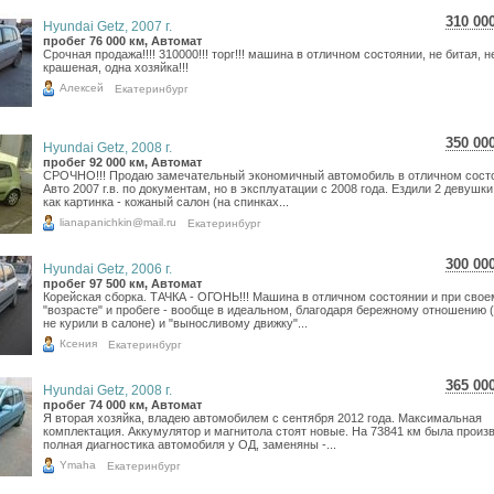
310 00
Hyundai Getz, 2007 г.
5 51
пробег 76 000 км, Автомат
Срочная продажа!!!! 310000!!! торг!!! машина в отличном состоянии, не битая, н
4 53
крашеная, одна хозяйка!!!
Алексей
Екатеринбург
350 00
Hyundai Getz, 2008 г.
6 22
пробег 92 000 км, Автомат
СРОЧНО!!! Продаю замечательный экономичный автомобиль в отличном сост
5 11
Авто 2007 г.в. по документам, но в эксплуатации с 2008 года. Ездили 2 девушки
как картинка - кожаный салон (на спинках...
lianapanichkin@mail.ru
Екатеринбург
300 00
Hyundai Getz, 2006 г.
5 33
пробег 97 500 км, Автомат
Корейская сборка. ТАЧКА - ОГОНЬ!!! Машина в отличном состоянии и при свое
4 38
"возрасте" и пробеге - вообще в идеальном, благодаря бережному отношению 
не курили в салоне) и "выносливому движку"...
Ксения
Екатеринбург
365 00
Hyundai Getz, 2008 г.
6 49
пробег 74 000 км, Автомат
Я вторая хозяйка, владею автомобилем с сентября 2012 года. Максимальная
5 33
комплектация. Аккумулятор и магнитола стоят новые. На 73841 км была произ
полная диагностика автомобиля у ОД, заменяны -...
Ymaha
Екатеринбург