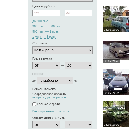
Цена в рублях
—
до 300 тыс.
300 тыс. — 500 тыс.
08.07.2026
500 тыс. — 1 млн.
1 млн. — 3 млн.
Состояние
Год выпуска
08.07.2026
—
Пробег
до
км.
Регион поиска
08.07.2026
Свердловская область
выбрать другой регион
Только с фото
Расширенный поиск
Объем двигателя, л.
—
08.07.2026