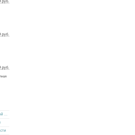
0
руб.
9 $
4 €
0
руб.
3 $
9 €
0
руб.
6 $
олная
1 €
Hyundai Solaris седан 2012 года в Самарской области
и
асти