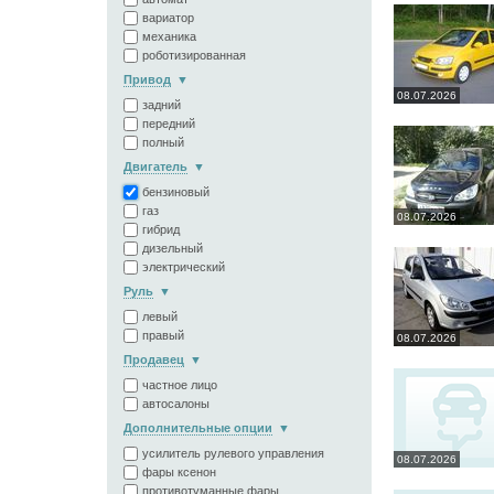
вариатор
механика
роботизированная
Привод
08.07.2026
задний
передний
полный
Двигатель
бензиновый
газ
08.07.2026
гибрид
дизельный
электрический
Руль
левый
правый
08.07.2026
Продавец
частное лицо
автосалоны
Дополнительные опции
усилитель рулевого управления
08.07.2026
фары ксенон
противотуманные фары