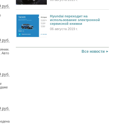
0
руб.
2 $
е
4 €
Hyundai переходит на
использование электронной
сервисной книжки
06 августа 2019 г.
0
руб.
3 $
оянии.
9 €
Все новости
. Авто
0
руб.
4 $
м
8 €
(даже
0
руб.
0 $
8 €
ведена