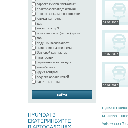
окраска кузова "металлик"
электростеклоподъёмники
электрозеркала с подогревом
климат-контроль
08.07.2026
abs
магнитола mp3
легкосплавные (литые) диски
люк
подушки безопасности
навигационная система
бортовой компьютер
08.07.2026
парктроник
охранная сигнализация
иммобилайзер
круиз-контроль
отделка салона кожей
защита картера
08.07.2026
найти
HYUNDAI В
ЕКАТЕРИНБУРГЕ
В АВТОСАЛОНАХ