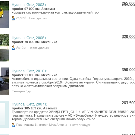
265 00
Hyundai Getz, 2003 г.
4 71
пробег 97 000 км, Автомат
хорошее состояние,полная комплектация,разумный торг.
3 87
сергей
Новоуральск
320 00
Hyundai Getz, 2008 г.
5 69
пробег 70 000 км, Механика
4 68
Артём
Первоуральск
350 00
Hyundai Getz, 2010 г.
6 22
пробег 21 000 км, Механика
Автомобиль в идеальном состоянии. Одна хозяйка. Год выпуска апрель 2010г.,
5 11
эксплуатируется с октября 2010г. В салоне не курили. Сигнализация с двустор
связью и автоматическим запуском двигателя...
Екатеринбург
263 50
Hyundai Getz, 2007 г.
4 68
пробег 185 183 км, Автомат
Транспортное средство ХЕНДЭ ГЕТЦ GL 1.4. AT, VIN KMHBT51DP8U768510, 20
3 85
года выпуска. Находится в залоге у АО «Экспобанк». Имущество реализуется 
торгов. Дополнительные сведения можно получить по...
Пшеницына Виктория Михайловна
Екатеринбург