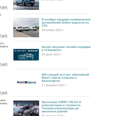
0
руб.
8 $
й
2 €
В октябре продажи коммерческих
.
автомобилей Sollers выросли на
17%
03 ноября 2023 г.
0
руб.
5 $
ить.
6 €
 марта
Suzuki запускает онлайн-продажи
в «СберАвто»
03 июня 2021 г.
0
руб.
1 $
7 €
600 станций за 9 лет: юбилейный
Mobil 1 Центр открыли в
Красноярске
17 февраля 2020 г.
0
руб.
5 $
ники
6 €
Кроссовер CHERY TIGGO 4:
мники.
комплектации и стоимость.
Топовая комплектация до
миллиона рублей
06 августа 2019 г.