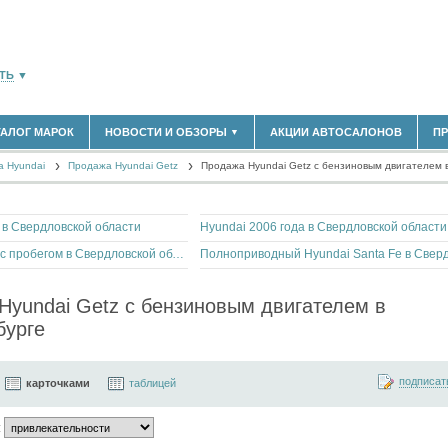
ТЬ
▼
ТАЛОГ МАРОК
НОВОСТИ И ОБЗОРЫ
АКЦИИ АВТОСАЛОНОВ
П
▼
180)
БЛАСТЬ
 Hyundai
(14298)
Продажа Hyundai Getz
Продажа Hyundai Getz с бензиновым двигателем 
НОВОСТИ РЫНКА
ОБЗОРЫ НОВИНОК
(5619)
ЭКСПЕРТНОЕ МНЕНИЕ
)
в Свердловской области
Hyundai 2006 года в Свердловской области
МАТЕРИАЛЫ ПАРТНЕРОВ
ВЫСТАВКИ И АВТОСАЛОНЫ
Hyundai Elantra с пробегом в Свердловской области
В
Hyundai Getz с бензиновым двигателем в
бурге
подписат
карточками
таблицей
: