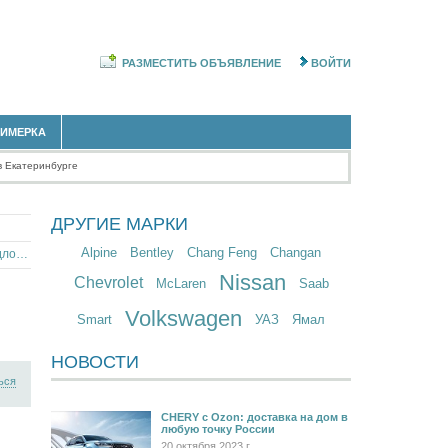
РАЗМЕСТИТЬ ОБЪЯВЛЕНИЕ
ВОЙТИ
РИМЕРКА
в Екатеринбурге
ДРУГИЕ МАРКИ
Alpine
Bentley
Chang Feng
Changan
Полноприводный Hyundai Santa Fe в Свердловской области
Nissan
Chevrolet
McLaren
Saab
Volkswagen
Smart
УАЗ
Ямал
НОВОСТИ
ься
CHERY c Ozon: доставка на дом в
любую точку России
20 октября 2023 г.