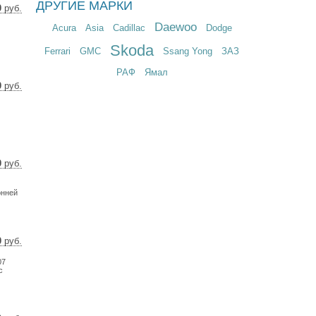
ДРУГИЕ МАРКИ
0
руб.
2 $
Daewoo
Acura
Asia
Cadillac
Dodge
6 €
Skoda
Ferrari
GMC
Ssang Yong
ЗАЗ
РАФ
Ямал
0
руб.
0 $
0 €
0
руб.
3 $
9 €
онней
0
руб.
5 $
07
4 €
с