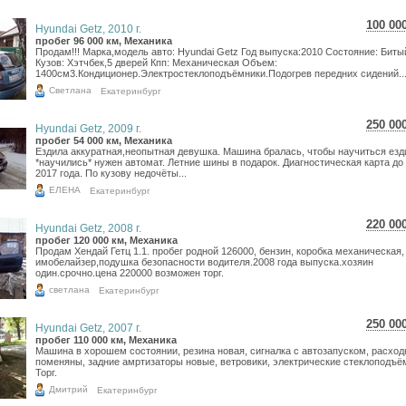
100 00
Hyundai Getz, 2010 г.
1 77
пробег 96 000 км, Механика
Продам!!! Марка,модель авто: Hyundai Getz Год выпуска:2010 Состояние: Биты
1 46
Кузов: Хэтчбек,5 дверей Кпп: Механическая Объем:
1400см3.Кондиционер.Электростеклоподъёмники.Подогрев передних сидений..
Светлана
Екатеринбург
250 00
Hyundai Getz, 2009 г.
4 44
пробег 54 000 км, Механика
Ездила аккуратная,неопытная девушка. Машина бралась, чтобы научиться езд
3 65
*научились* нужен автомат. Летние шины в подарок. Диагностическая карта до
2017 года. По кузову недочёты...
ЕЛЕНА
Екатеринбург
220 00
Hyundai Getz, 2008 г.
3 91
пробег 120 000 км, Механика
Продам Хендай Гетц 1.1. пробег родной 126000, бензин, коробка механическая,
3 21
имобелайзер,подушка безопасности водителя.2008 года выпуска.хозяин
один.срочно.цена 220000 возможен торг.
светлана
Екатеринбург
250 00
Hyundai Getz, 2007 г.
4 44
пробег 110 000 км, Механика
Машина в хорошем состоянии, резина новая, сигналка с автозапуском, расход
3 65
поменяны, задние амртизаторы новые, ветровики, электрические стеклоподъё
Торг.
Дмитрий
Екатеринбург