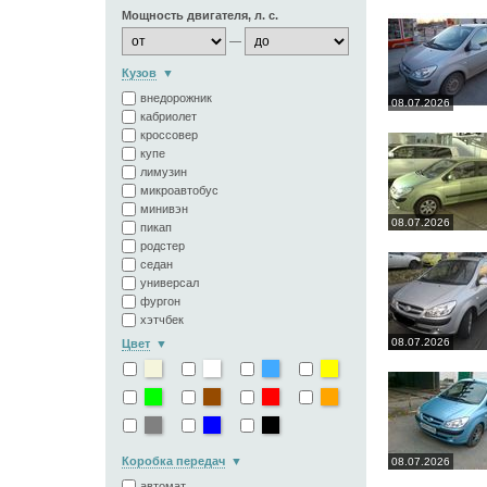
Мощность двигателя, л. с.
—
Кузов
внедорожник
08.07.2026
кабриолет
кроссовер
купе
лимузин
микроавтобус
минивэн
08.07.2026
пикап
родстер
седан
универсал
фургон
хэтчбек
08.07.2026
Цвет
Коробка передач
08.07.2026
автомат