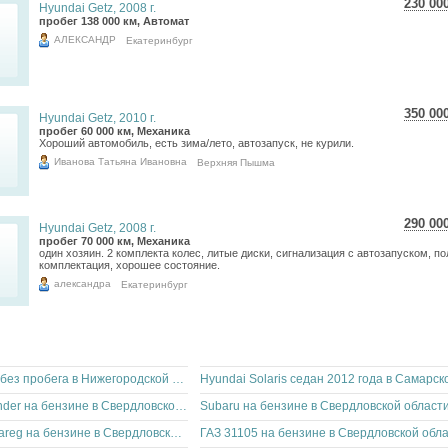
230 00
Hyundai Getz, 2008 г.
4 08
пробег 138 000 км, Автомат
3 36
АЛЕКСАНДР
Екатеринбург
350 00
Hyundai Getz, 2010 г.
6 22
пробег 60 000 км, Механика
Хороший автомобиль, есть зима/лето, автозапуск, не курили.
5 11
Иванова Татьяна Ивановна
Верхняя Пышма
290 00
Hyundai Getz, 2008 г.
5 15
пробег 70 000 км, Механика
один хозяин. 2 комплекта колес, литые диски, сигнализация с автозапуском, п
4 24
комплектация, хорошее состояние.
александра
Екатеринбург
Hyundai Elantra без пробега в Нижегородской области
Mitsubishi Outlander на бензине в Свердловской области
Subaru на бензине в Свердловской област
Volkswagen Touareg на бензине в Свердловской области
ГАЗ 31105 на бензине в Свердловской обл