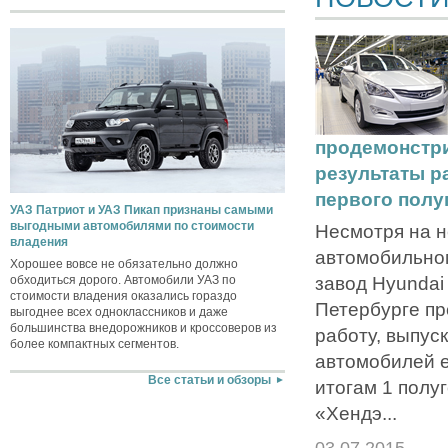
продемонстр
результаты р
первого полу
УАЗ Патриот и УАЗ Пикап признаны самыми
выгодными автомобилями по стоимости
Несмотря на н
владения
автомобильном
Хорошее вовсе не обязательно должно
завод Hyundai 
обходиться дорого. Автомобили УАЗ по
стоимости владения оказались гораздо
Петербурге п
выгоднее всех одноклассников и даже
большинства внедорожников и кроссоверов из
работу, выпус
более компактных сегментов.
автомобилей е
Все статьи и обзоры
итогам 1 полу
«Хендэ...
03.07.2015