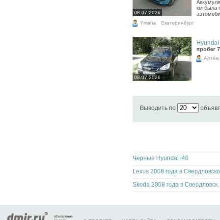
Аккумуля
км была 
08.07.2026
автомоби
Ymaha
Екатеринбург
Hyundai 
пробег 7
Артём
08.07.2026
Выводить по
объяв
Черные Hyundai i40
Skoda 2008 года