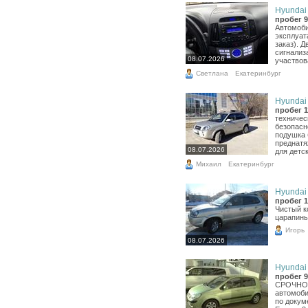
Hyundai 
пробег 9
Автомоби
эксплуат
заказ). Д
сигнализ
08.07.2026
участвова
Светлана
Екатеринбург
Hyundai 
пробег 1
техничес
безопасн
подушка 
преднатя
08.07.2026
для детск
Михаил
Екатеринбург
Hyundai 
пробег 1
Чистый к
царапины
Игорь
08.07.2026
Hyundai 
пробег 9
СРОЧНО!
автомоби
по докум