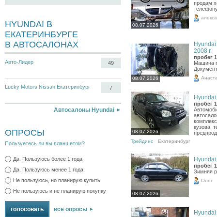
продам х
телефону
алекс
HYUNDAI В
08.07.2026
ЕКАТЕРИНБУРГЕ
В АВТОСАЛОНАХ
Hyundai 
2008 г.
пробег 1
Авто-Лидер
49
Машина п
Документ
Анаст
08.07.2026
Lucky Motors Nissan Екатеринбург
7
Hyundai 
пробег 1
Автосалоны Hyundai
Автомоби
автосало
комплекс
кузова, 
ОПРОСЫ
08.07.2026
предпрод
Трейдинс
Екатеринбург
Пользуетесь ли вы планшетом?
Hyundai 
Да. Пользуюсь более 1 года
пробег 1
Да. Пользуюсь менее 1 года
Зимняя ре
Не пользуюсь, но планирую купить
Олег
Не пользуюсь и не планирую покупку
08.07.2026
все опросы
Hyundai 