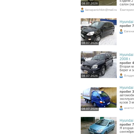
Ездили 2
08.07.2026
салон (на
lianapanichkin@mail.ru
Екатерин
Hyundai 
пробег 7
Евген
08.07.2026
Hyundai 
2008 г.
пробег 4
Вторая м
Берег и 
Влади
08.07.2026
Hyundai 
пробег 3
автомоби
эксплуат
кузов 3 
анато
08.07.2026
Hyundai 
пробег 7
Я вторая
сентября