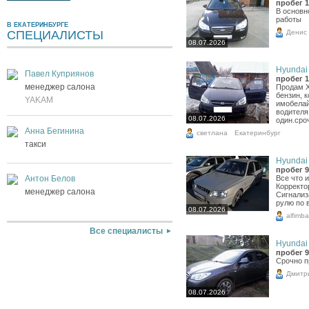
пробег 1
В основн
работы
В ЕКАТЕРИНБУРГЕ
Денис
СПЕЦИАЛИСТЫ
08.07.2026
Hyundai 
Павел Куприянов
пробег 1
менеджер салона
Продам Х
бензин, 
YAKAM
имобелай
водителя
08.07.2026
один.сро
Анна Бегинина
светлана
Екатеринбург
такси
Hyundai 
пробег 9
Все что 
Антон Белов
Корректо
менеджер салона
Сигнализ
рулю по 
08.07.2026
alfimb
Все специалисты
Hyundai 
пробег 9
Срочно п
Дмитр
08.07.2026