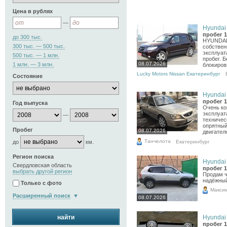
Цена в рублях
—
Hyundai 
пробег 1
до 300 тыс.
HYUNDAI 
300 тыс. — 500 тыс.
собствен
эксплуат
500 тыс. — 1 млн.
пробег. 
08.07.2026
1 млн. — 3 млн.
блокировк
Lucky Motors Nissan Екатеринбург
Состояние
Hyundai 
пробег 1
Год выпуска
Очень ко
эксплуат
—
техничес
опрятный
Пробег
08.07.2026
двигателю
Танчелота
Екатеринбург
до
км.
Регион поиска
Hyundai 
Свердловская область
пробег 1
выбрать другой регион
Продам ч
надёжный
Только с фото
Макси
Расширенный поиск
08.07.2026
найти
Hyundai 
пробег 1