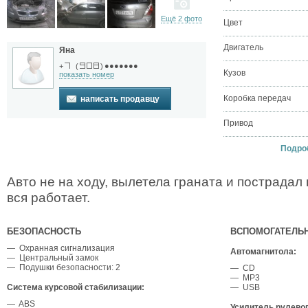
Ещё 2 фото
Цвет
Двигатель
Яна
●●●●●●●
+
(
)
Кузов
показать номер
Коробка передач
написать продавцу
Привод
Подроб
Авто не на ходу, вылетела граната и пострадал
вся работает.
БЕЗОПАСНОСТЬ
ВСПОМОГАТЕЛЬ
— Охранная сигнализация
Автомагнитола:
— Центральный замок
— Подушки безопасности: 2
— CD
— MP3
Система курсовой стабилизации:
— USB
— ABS
Усилитель рулево