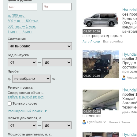
—
Hyundai 
без про
до 300 тыс.
Комплек
300 тыс. — 500 тыс.
(Хендай 
500 тыс. — 1 млн.
кондицио
централ
09.07.2026
1 млн. — 3 млн.
электропривод зеркал...
Состояние
Авто-Лидер
Екатеринбург
Hyundai 
Год выпуска
пробег 
—
Продам 
состоян
Пробег
при осм
09.07.2026
Алеса
до
км.
Регион поиска
Hyundai 
Свердловская область
пробег 
выбрать другой регион
Хендай 
Автомоб
Только с фото
техниче
Расширенный поиск
два люк
09.07.2026
элементов...
Объем двигателя, л.
Сулейман72
Нижний Тагил
—
Hyundai 
Мощность двигателя, л. с.