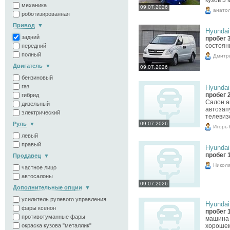
кузов 3
механика
09.07.2026
анато
роботизированная
Привод
Hyundai 
задний
пробег 
состоян
передний
полный
Дмитр
Двигатель
09.07.2026
бензиновый
газ
Hyundai 
пробег 
гибрид
Салон а
дизельный
автозап
электрический
телевиз
Руль
09.07.2026
Игорь
левый
правый
Hyundai 
пробег 
Продавец
Никол
частное лицо
автосалоны
09.07.2026
Дополнительные опции
усилитель рулевого управления
Hyundai 
фары ксенон
пробег 
противотуманные фары
машина 
окраска кузова "металлик"
хорошем