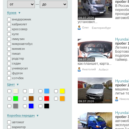
пробег 
—
В России
переобо
Кузов
проходи
автомоб
09.07.2026
внедорожник
установил...
кабриолет
Олег
Екатеринбург
кроссовер
купе
лимузин
Hyundai 
пробег 
микроавтобус
Летняя р
минивэн
Бортово
пикап
подогре
родстер
таймер.
09.07.2026
седан
как планшет, карта...
универсал
Анатолий
Асбест
фургон
хэтчбек
Hyundai 
Цвет
пробег 
машина 
литье т
Никол
09.07.2026
Hyundai 
Коробка передач
пробег 
автомоб
автомат
эксплуа
вариатор