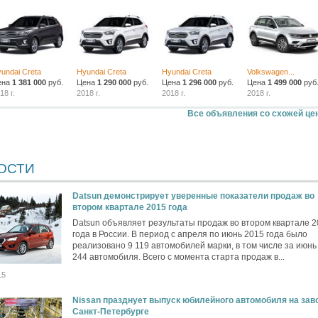
undai Creta
Hyundai Creta
Hyundai Creta
Volkswagen...
ена
1 381 000
руб.
Цена
1 290 000
руб.
Цена
1 296 000
руб.
Цена
1 499 000
руб
18 г.
2018 г.
2018 г.
2018 г.
Все объявления со схожей це
ОСТИ
Datsun демонстрирует уверенные показатели продаж во
втором квартале 2015 года
Datsun объявляет результаты продаж во втором квартале 
года в России. В период с апреля по июнь 2015 года было
реализовано 9 119 автомобилей марки, в том числе за июнь 
244 автомобиля. Всего с момента старта продаж в...
15
Nissan празднует выпуск юбилейного автомобиля на зав
Санкт-Петербурге