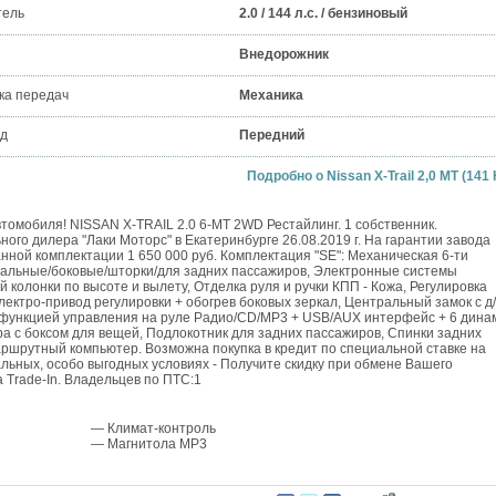
тель
2.0 / 144 л.с. / бензиновый
Внедорожник
ка передач
Механика
д
Передний
Подробно о Nissan X-Trail 2,0 MT (141 
томобиля! NISSAN X-TRAIL 2.0 6-МТ 2WD Рестайлинг. 1 собственник.
го дилера "Лаки Моторс" в Екатеринбурге 26.08.2019 г. На гарантии завода
анной комплектации 1 650 000 руб. Комплектация "SЕ": Механическая 6-ти
тальные/боковые/шторки/для задних пассажиров, Электронные системы
колонки по высоте и вылету, Отделка руля и ручки КПП - Кожа, Регулировка
ектро-привод регулировки + обогрев боковых зеркал, Центральный замок с д/
с функцией управления на руле Радио/CD/MP3 + USB/AUX интерфейс + 6 дина
ра с боксом для вещей, Подлокотник для задних пассажиров, Спинки задних
аршрутный компьютер. Возможна покупка в кредит по специальной ставке на
альных, особо выгодных условиях - Получите скидку при обмене Вашего
 Trade-In. Владельцев по ПТС:1
— Климат-контроль
— Магнитола MP3