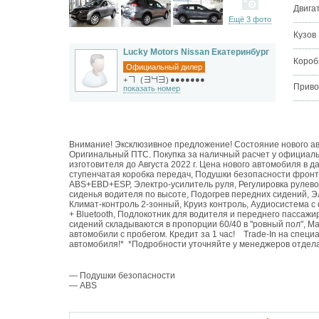
Двига
Ещё 3 фото
Кузов
Lucky Motors Nissan Екатеринбург
Короб
Официальный дилер
●●●●●●●
+
(
)
Приво
показать номер
Внимание! Эксклюзивное предложение! Состояние нового ав
Оригинальный ПТС. Покупка за наличный расчет у официально
изготовителя до Августа 2022 г. Цена нового автомобиля в д
ступенчатая коробка передач, Подушки безопасности фрон
ABS+EBD+ESP, Электро-усилитель руля, Регулировка рулевой 
сиденья водителя по высоте, Подогрев передних сидений, Эл
Климат-контроль 2-зонный, Круиз контроль, Аудиосистема 
+ Bluetooth, Подлокотник для водителя и переднего пассажи
сидений складываются в пропорции 60/40 в "ровный пол", М
автомобили с пробегом. Кредит за 1 час! Trade-In на специ
автомобиля!* *Подробности уточняйте у менеджеров отдела
— Подушки безопасности
— ABS