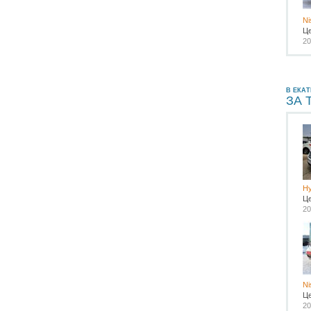
Ni
Ц
20
В ЕКАТ
ЗА 
Hy
Ц
20
Ni
Ц
20