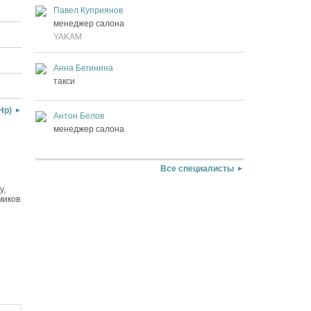
Павел Куприянов
менеджер салона
YAKAM
Анна Бегинина
такси
Hp)
Антон Белов
менеджер салона
Все специалисты
у,
миков