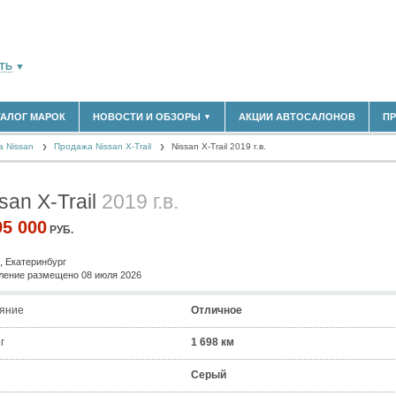
ТЬ
▼
ТАЛОГ МАРОК
НОВОСТИ И ОБЗОРЫ
АКЦИИ АВТОСАЛОНОВ
П
▼
180)
БЛАСТЬ
 Nissan
(14298)
Продажа Nissan X-Trail
Nissan X-Trail 2019 г.в.
НОВОСТИ РЫНКА
ОБЗОРЫ НОВИНОК
(5619)
ЭКСПЕРТНОЕ МНЕНИЕ
san X-Trail
2019 г.в.
)
МАТЕРИАЛЫ ПАРТНЕРОВ
ВЫСТАВКИ И АВТОСАЛОНЫ
95 000
РУБ.
В
, Екатеринбург
ение размещено 08 июля 2026
яние
Отличное
г
1 698 км
Серый