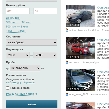
Цена в рублях
Opel Astr
—
пробег 1
Продам а
состояни
до 300 тыс.
колёс, л
300 тыс. — 500 тыс.
собствен
10.07.2026
автомоби
500 тыс. — 1 млн.
selevankalabashkin@bk.ru
Екате
1 млн. — 3 млн.
Состояние
Opel Astr
пробег 9
1.8 140 
отличном
Год выпуска
авто не 
комплект
—
10.07.2026
вставкам
по опелю
Пробег
Екатеринбург
до
км.
Opel Astr
Регион поиска
пробег 6
Комплект
Свердловская область
Airbag д/
выбрать другой регион
боковые 
Обогрев 
Только с фото
10.07.2026
Регулиров
Расширенный поиск
opel_astra_2008
Екатеринбург
Opel Astr
найти
пробег 9