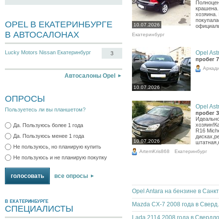
Полноцен
крашена.
хозяина.
покупала
OPEL В ЕКАТЕРИНБУРГЕ
10.07.2026
официаль
В АВТОСАЛОНАХ
Екатеринбург
Opel Astr
Lucky Motors Nissan Екатеринбург
3
пробег 7
Аркад
Автосалоны Opel
10.07.2026
ОПРОСЫ
Opel Astr
Пользуетесь ли вы планшетом?
пробег 3
Идеально
хозяин!К
Да. Пользуюсь более 1 года
R16 Mich
Да. Пользуюсь менее 1 года
дисках,ре
10.07.2026
штатная,к
Не пользуюсь, но планирую купить
ArtemKris868
Екатеринбург
Не пользуюсь и не планирую покупку
все опросы
В ЕКАТЕРИНБУРГЕ
Mazda CX-7
СПЕЦИАЛИСТЫ