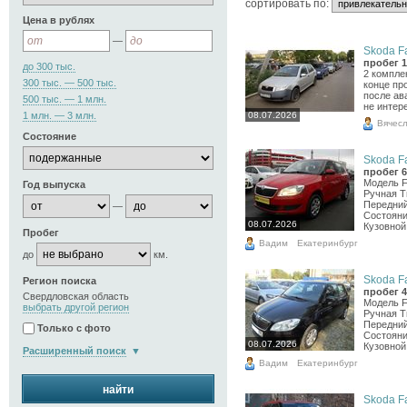
cортировать по:
Цена в рублях
—
Skoda Fa
пробег 1
до 300 тыс.
2 компле
300 тыс. — 500 тыс.
конце пр
после ав
500 тыс. — 1 млн.
не интер
08.07.2026
1 млн. — 3 млн.
Вячес
Состояние
Skoda Fa
пробег 6
Модель F
Год выпуска
Ручная Т
Передний
—
Состояни
08.07.2026
Кузовной 
Пробег
Вадим
Екатеринбург
до
км.
Skoda Fa
Регион поиска
пробег 4
Свердловская область
Модель F
выбрать другой регион
Ручная Т
Передний
Только с фото
Состояни
08.07.2026
Кузовной 
Расширенный поиск
Вадим
Екатеринбург
найти
Skoda Fa