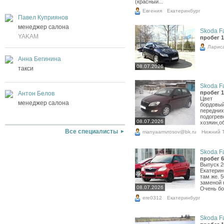
(красный...
Евгения
Екатеринбург
Павел Куприянов
менеджер салона
Skoda Fa
YAKAM
пробег 1
Ларис
Анна Бегинина
08.07.2026
такси
Skoda Fa
пробег 1
Антон Белов
Цвет
менеджер салона
бордовый
передних
подогрев
08.07.2026
хозяин,о
Все специалисты
manyaamvrosov@bk.ru
Нижний 
Skoda Fa
пробег 6
Выпуск 2
Екатерин
там же. 
заменой 
08.07.2026
Очень бо
ere0312
Екатеринбург
Skoda Fa