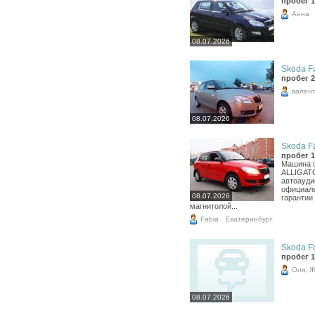
пробег 1
Анна
08.07.2026
Skoda Fa
пробег 2
вален
08.07.2026
Skoda Fa
пробег 1
Машина с
ALLIGATO
автоауди
официаль
08.07.2026
гарантии
магнитолой...
Fabia
Екатеринбург
Skoda Fa
пробег 1
Оля, 
08.07.2026