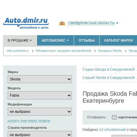
СВЕРДЛОВСКАЯ ОБЛАСТЬ
▼
РОССИЯ
(141760)
В ПРОДАЖЕ
АВТОБИЗНЕС
ОТЗЫВЫ
КАТАЛОГ МАРОК
▼
▼
МОСКВА И ОБЛАСТЬ
(58180)
ekb.autodmir.ru
Объявления о продаже автомобилей
САНКТ-ПЕТЕРБУРГ И ОБЛАСТЬ
Продажа Skoda
(14298)
Прод
НОВЫЕ АВТОМОБИЛИ
ОФИЦИАЛЬНЫЕ ДИЛЕРЫ
(1042)
(50)
АВТОМОБИЛИ С ПРОБЕГОМ
АВТОСАЛОНЫ
(2460)
(119)
КРАСНОДАРСКИЙ КРАЙ
(5619)
АВТОСЕРВИСЫ
(61)
+
РАЗМЕСТИТЬ ОБЪЯВЛЕНИЕ
КРЫМ РЕСПУБЛИКА
(412)
Седан Шкода в 
ГРУЗОПЕРЕВОЗКИ
(0)
Марка
ТАКСИ
(1)
СЕВАСТОПОЛЬ
(11)
Серый Skoda в 
ЗАПЧАСТИ
(59)
Модель
ЗАПРАВКИ
(0)
СПИСОК ВСЕХ РЕГИОНОВ
Продажа Skoda Fab
АРЕНДА
(1)
Екатеринбурге
+
ДОБАВИТЬ КОМПАНИЮ
Модификация
СПЕЦИАЛИСТЫ
(12)
Отобразить:
карточкам
указать еще марку, модель
Страна-производитель
Найдено
14 объявлений
о про