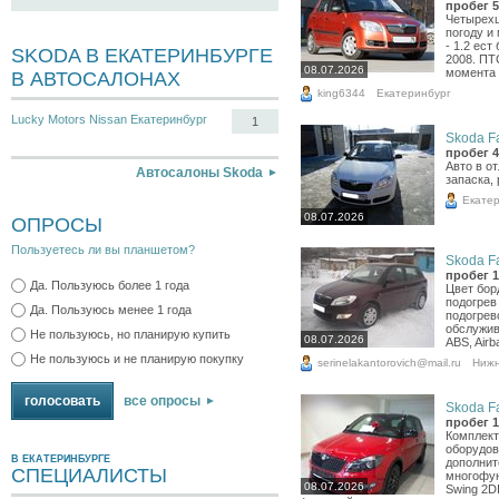
пробег 5
Четырехц
погоду и
- 1.2 ест
SKODA В ЕКАТЕРИНБУРГЕ
2008. ПТ
08.07.2026
момента п
В АВТОСАЛОНАХ
king6344
Екатеринбург
Lucky Motors Nissan Екатеринбург
1
Skoda Fa
пробег 4
Авто в о
Автосалоны Skoda
запаска, 
Екатер
08.07.2026
ОПРОСЫ
Пользуетесь ли вы планшетом?
Skoda Fa
пробег 1
Да. Пользуюсь более 1 года
Цвет бор
подогрев
Да. Пользуюсь менее 1 года
подогрево
обслужив
Не пользуюсь, но планирую купить
08.07.2026
ABS, Airb
Не пользуюсь и не планирую покупку
serinelakantorovich@mail.ru
Нижн
все опросы
Skoda Fa
пробег 1
Комплект
оборудов
В ЕКАТЕРИНБУРГЕ
дополнит
СПЕЦИАЛИСТЫ
многофун
08.07.2026
Swing 2D